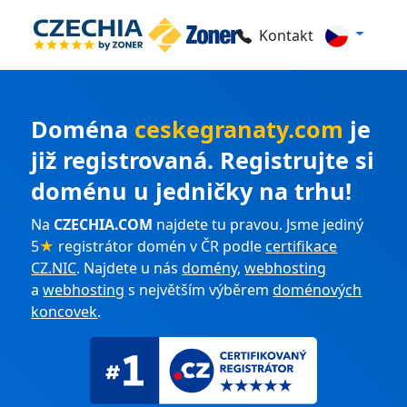
Kontakt
Doména
ceskegranaty.com
je
již registrovaná. Registrujte si
doménu u jedničky na trhu!
Na
CZECHIA.COM
najdete tu pravou. Jsme jediný
5
★
registrátor domén v ČR podle
certifikace
CZ.NIC
. Najdete u nás
domény
,
webhosting
a
webhosting
s největším výběrem
doménových
koncovek
.