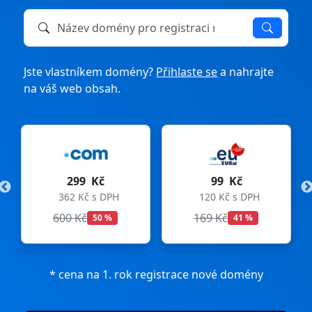
Název domény k registraci nebo převodu
Jste vlastníkem domény?
Přihlaste se
a nahrajte
na váš web obsah.
299 Kč
99 Kč
362 Kč s DPH
120 Kč s DPH
600 Kč
169 Kč
50 %
41 %
* cena na 1. rok registrace nové domény